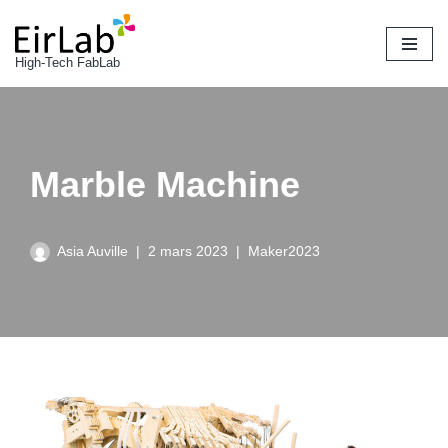
Aller
High-Tech FabLab
au
contenu
Marble Machine
Asia Auville
2 mars 2023
Maker2023