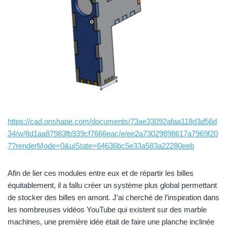
https://cad.onshape.com/documents/73ae33092afaa118d3d56d
34/w/8d1aa87983fb939cf7666eac/e/ee2a73029898617a7969f20
7?renderMode=0&uiState=64636bc5e33a583a22280eeb
Afin de lier ces modules entre eux et de répartir les billes
équitablement, il a fallu créer un système plus global permettant
de stocker des billes en amont. J’ai cherché de l’inspiration dans
les nombreuses vidéos YouTube qui existent sur des marble
machines, une première idée était de faire une planche inclinée